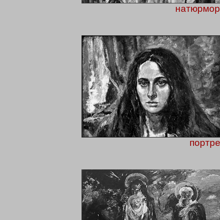
натюрмор
портре