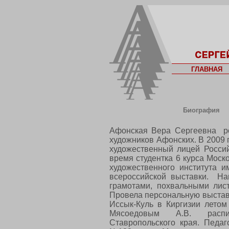
ГЛАВНАЯ
Биография
Афонская Вера Сергеевна ро
художников Афонских. В 2009 
художественный лицей Россий
время студентка 6 курса Моск
художественного института и
всероссийской выставки. На
грамотами, похвальными ли
Провела персональную выставк
Иссык-Куль в Киргизии летом
Мясоедовым А.В. распи
Ставропольского края. Педаг