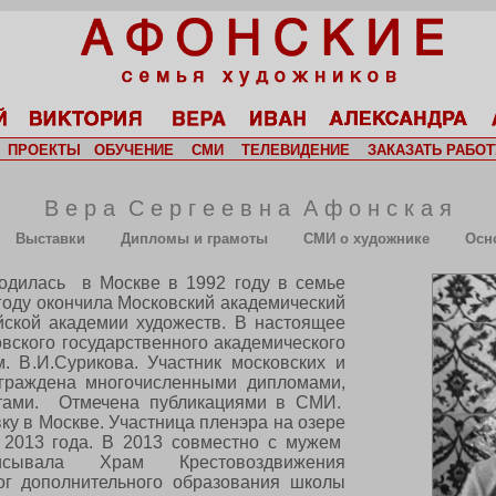
ПРОЕКТЫ
ОБУЧЕНИЕ
СМИ
ТЕЛЕВИДЕНИЕ
ЗАКАЗАТЬ РАБОТ
В е р а С е р г е е в н а А ф о н с к а я
Выставки
Дипломы и грамоты
СМИ о художнике
Осн
дилась в Москве в 1992 году в семье
году окончила Московский академический
ской академии художеств. ​В настоящее
овского государственного академического
м. В.И.Сурикова. Участник московских и
граждена многочисленными дипломами,
стами. Отмечена публикациями в СМИ.
у в Москве. Участница пленэра на озере
 2013 года. В 2013 совместно с мужем
сывала Храм Крестовоздвижения
ог дополнительного образования школы